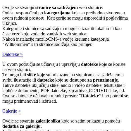
Ovdje se stvaraju
stranice sa sadržajem
web stranice.
Oni su raspoređeni po
kategorijama
koje su prethodno stvorene u
ovom radnom prostoru. Kategorije se mogu usporediti s poglavljima
u knjizi.
Kategorije i stranice sa sadržajem mogu se izraditi lokalno ili kao
čiste veze koje vode do vanjskih web stranica.
Nakon instalacije moziloCMS-a već je kreirana kategorija
"Willkommen" s tri stranice sadržaja kao primjer.
Datoteke >
U ovom području se učitavaju i upravljaju
datoteke
koje se koriste
na web stranici.
To mogu biti
slike
koje su prikazane na stranicama sa sadržajem u
svrhu ilustracije ili
datoteke
koje su dostupne
za preuzimanje
.
Takve datoteke uključuju slike, audio i video datoteke, tekstualne i
tablične dokumente, PDF datoteke, zip arhive, CD/DVD slike, itd.
Ove se datoteke učitavaju u radni prostor "
Datoteke
" i po potrebi se
mogu preimenovati i izbrisati.
Galerije >
Ovdje se stvaraju
galerije slika
koje se zatim prikazuju pomoću
dodatka za galeriju
.