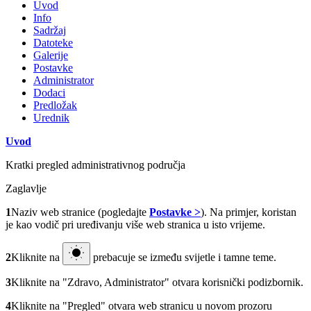
Uvod
Info
Sadržaj
Datoteke
Galerije
Postavke
Administrator
Dodaci
Predložak
Urednik
Uvod
Kratki pregled administrativnog područja
Zaglavlje
1
Naziv web stranice (pogledajte
Postavke >
). Na primjer, koristan
je kao vodič pri uređivanju više web stranica u isto vrijeme.
2
Kliknite na
prebacuje se između svijetle i tamne teme.
3
Kliknite na
"Zdravo, Administrator"
otvara korisnički podizbornik.
4
Kliknite na
"Pregled"
otvara web stranicu u novom prozoru