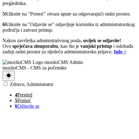
preglednika.
5
Kliknite na
"Pomoć"
otvara upute za odgovarajući radni prostor.
6
Kliknite na
"Odjavite se"
odjavljuje korisnika iz administratorskog
područja i zatvara pristup.
Nakon završetka administrativnog posla,
uvijek se odjavite!
Ovo
sprječava zlouporabu
, kao što je
vanjski pristup
i oslobađa
zadnji radni prostor za sljedeću administratorsku prijavu.
Info >
moziloCMS Admin
moziloCMS - CMS za početnike
Zdravo, Administrator
4
Pregled
5
Pomoć
6
Odjavite se