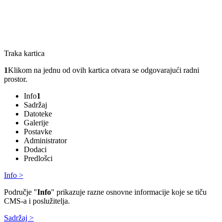
Traka kartica
1
Klikom na jednu od ovih kartica otvara se odgovarajući radni
prostor.
Info
1
Sadržaj
Datoteke
Galerije
Postavke
Administrator
Dodaci
Predlošci
Info >
Područje "
Info
" prikazuje razne osnovne informacije koje se tiču ​​
CMS-a i poslužitelja.
Sadržaj >