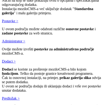
Način na koji se slike prikazuju ovisi o opcijama i specifikacijama
odgovarajućeg dodatka.
Instalacija moziloCMS-a već uključuje dodatak "
Standardna
galerija
" i malu galeriju primjera.
Postavke >
U ovom području možete odabrati različite
osnovne postavke
i
zadane postavke
za web stranicu.
Administrator >
Ovdje možete izvršiti
postavke za administrativno područje
moziloCMS-a.
Dodaci >
Dodaci
se koriste za proširenje moziloCMS-a bilo kojom
funkcijom
. Teško da postoje granice kreativnosti programera.
Čak iu osnovnoj instalaciji, na primjer,
prikaz galerija slika
odvija
se putem dodatka.
U ovom se području dodaju ili uklanjaju dodaci i vrše sve postavke
unutar dodataka.
Predložak >