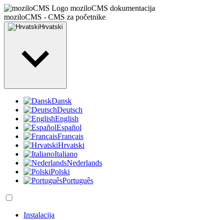
moziloCMS dokumentacija
moziloCMS - CMS za početnike
Hrvatski
Dansk
Deutsch
English
Español
Français
Hrvatski
Italiano
Nederlands
Polski
Português
Instalacija